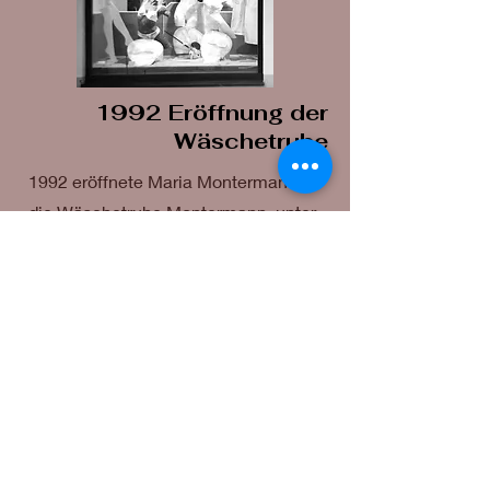
1992 Eröffnung der
Wäschetruhe
1992 eröffnete Maria Montermann
die Wäschetruhe Montermann, unter
gleicher Adresse wie heute, jedoch
nur auf 60m² Verkaufsfläche.
Das Sortiment bestand aus Tag- und
Nachtwäsche, sowie Dessous und
Strumpfmoden nur für Damen.
Firmen wie z. B. mey gehören seit
dem ersten Tag dazu.
Anfangs zögerlich, später immer